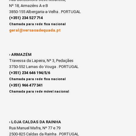
Nº 18, Armazéns A e B
3850-155 Albergaria-a-Velha . PORTUGAL
(+351) 234 527 714
Chamada para rede fixa nacional
geral@versaoadequada.pt
› ARMAZÉM
Travessa da Lapeira, Nº 3, Pedaçães
3750-552 Lamas do Vouga . PORTUGAL
(+351) 234 646 194/5/6
Chamada para rede fixa nacional
(+351) 966 477 341
Chamada para rede móvel nacional
› LOJA CALDAS DA RAINHA
Rua Manuel Mafra, Nº 77 e 79
2500-825 Caldas da Rainha . PORTUGAL